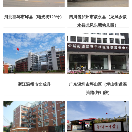
河北邯郸市邱县（曙光街129号）
四川省泸州市叙永县（龙凤乡叙
永县龙凤头塘幼儿园）
浙江温州市文成县
广东深圳市坪山区（坪山街道深
汕路(坪山段)