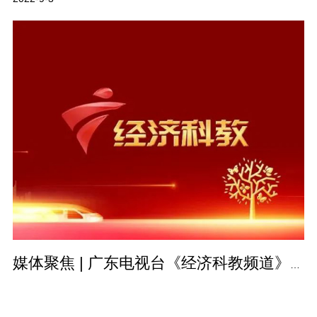
媒体聚焦 | 广东电视台《经济科教频道》报道：诚信315，品质服务，德…