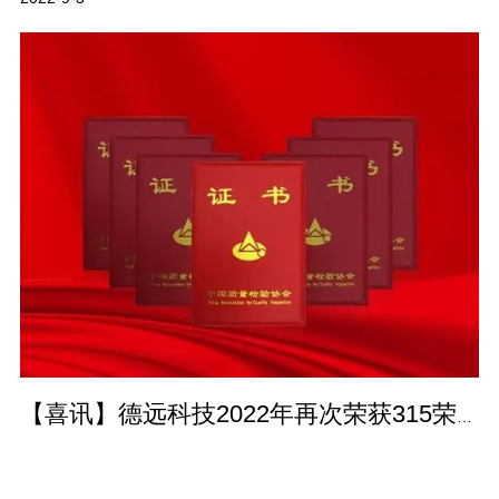
【喜讯】德远科技2022年再次荣获315荣誉证书！坚守品质初心不改，用…