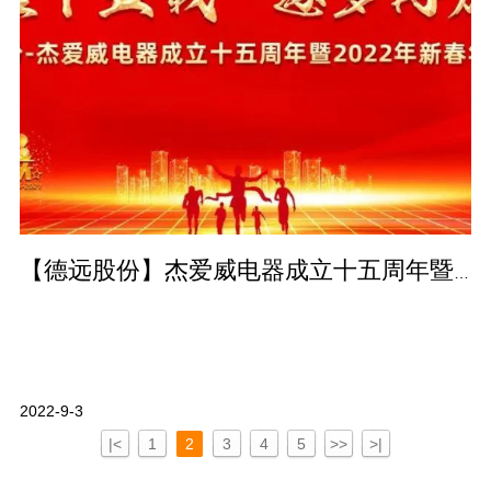
【德远股份】杰爱威电器成立十五周年暨2022年新春年会盛典圆满成功！
2022-9-3
|<
1
2
3
4
5
>>
>|