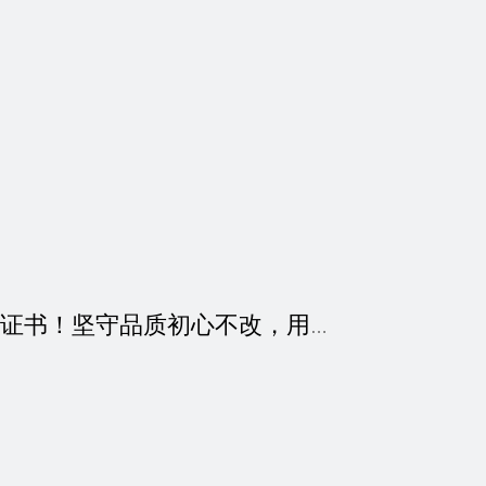
【喜讯】德远科技2022年再次荣获315荣誉证书！坚守品质初心不改，用…