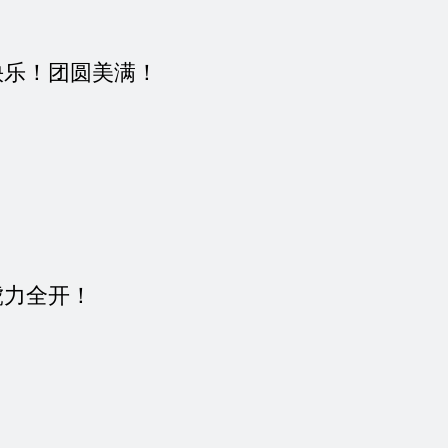
快乐！团圆美满！
虎力全开！