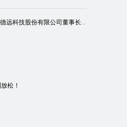
身化鲲鹏惟大志，笃定屏显矢创新 | 记广东德远科技股份有限公司董事长李…
别放松！